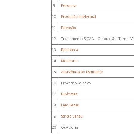
9
Pesquisa
10
Produção Intelectual
11
Extensão
12
Treinamento SIGAA – Graduação, Turma Vir
13
Biblioteca
14
Monitoria
15
Assistência ao Estudante
16
Processo Seletivo
17
Diplomas
18
Lato Sensu
19
Stricto Sensu
20
Ouvidoria