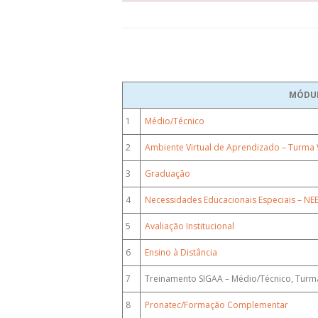
MÓDU
1
Médio/Técnico
2
Ambiente Virtual de Aprendizado – Turma V
3
Graduação
4
Necessidades Educacionais Especiais – NE
5
Avaliação Institucional
6
Ensino à Distância
7
Treinamento SIGAA – Médio/Técnico, Turma
8
Pronatec/Formação Complementar