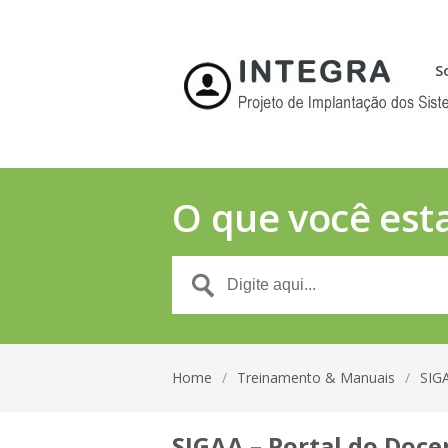
S
O que você est
Home
/
Treinamento & Manuais
/
SIG
SIGAA – Portal do Doce